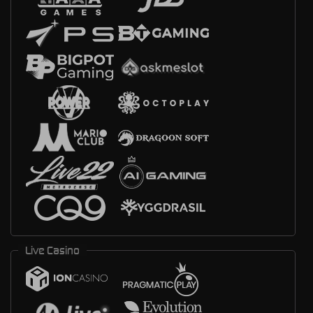
Live Casino