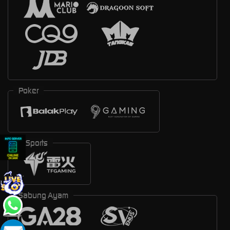
Poker
E-Sports
Sabung Ayam