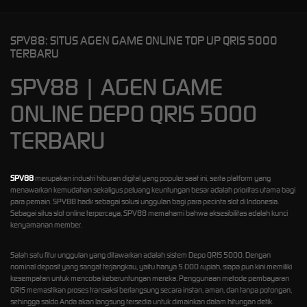
SPV88: SITUS AGEN GAME ONLINE TOP UP QRIS 5000
TERBARU
SPV88 | AGEN GAME
ONLINE DEPO QRIS 5000
TERBARU
SPV88
merupakan industri hiburan digital yang populer saat ini, serta platform yang
menawarkan kemudahan sekaligus peluang keuntungan besar adalah prioritas utama bagi
para pemain. SPV88 hadir sebagai solusi unggulan bagi para pecinta slot di Indonesia.
Sebagai situs slot online terpercaya, SPV88 memahami bahwa aksesibilitas adalah kunci
kenyamanan member.
Salah satu fitur unggulan yang ditawarkan adalah sistem Depo QRIS 5000. Dengan
nominal deposit yang sangat terjangkau, yaitu hanya 5.000 rupiah, siapa pun kini memiliki
kesempatan untuk mencoba keberuntungan mereka. Penggunaan metode pembayaran
QRIS memastikan proses transaksi berlangsung secara instan, aman, dan tanpa potongan,
sehingga saldo Anda akan langsung tersedia untuk dimainkan dalam hitungan detik.