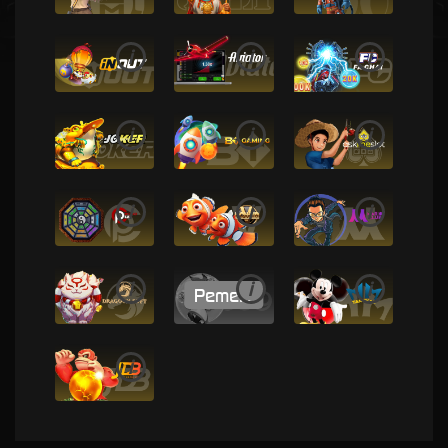
i
i
i
i
i
i
i
i
i
i
i
i
i