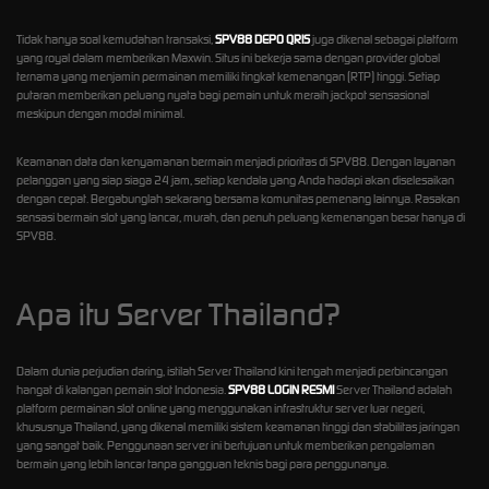
Tidak hanya soal kemudahan transaksi,
SPV88 DEPO QRIS
juga dikenal sebagai platform
yang royal dalam memberikan Maxwin. Situs ini bekerja sama dengan provider global
ternama yang menjamin permainan memiliki tingkat kemenangan (RTP) tinggi. Setiap
putaran memberikan peluang nyata bagi pemain untuk meraih jackpot sensasional
meskipun dengan modal minimal.
Keamanan data dan kenyamanan bermain menjadi prioritas di SPV88. Dengan layanan
pelanggan yang siap siaga 24 jam, setiap kendala yang Anda hadapi akan diselesaikan
dengan cepat. Bergabunglah sekarang bersama komunitas pemenang lainnya. Rasakan
sensasi bermain slot yang lancar, murah, dan penuh peluang kemenangan besar hanya di
SPV88.
Apa itu Server Thailand?
Dalam dunia perjudian daring, istilah Server Thailand kini tengah menjadi perbincangan
hangat di kalangan pemain slot Indonesia.
SPV88 LOGIN RESMI
Server Thailand adalah
platform permainan slot online yang menggunakan infrastruktur server luar negeri,
khususnya Thailand, yang dikenal memiliki sistem keamanan tinggi dan stabilitas jaringan
yang sangat baik. Penggunaan server ini bertujuan untuk memberikan pengalaman
bermain yang lebih lancar tanpa gangguan teknis bagi para penggunanya.