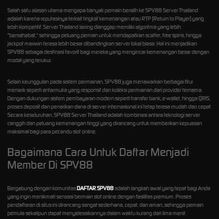
Salah satu alasan utama mengapa banyak pemain beralih ke SPV88 Server Thailand
adalah karena reputasinya terkait tingkat kemenangan atau RTP (Return to Player) yang
lebih kompetitif. Server Thailand sering dianggap memiliki algoritma yang lebih
"bersahabat," sehingga peluang pemain untuk mendapatkan scatter, free spins, hingga
jackpot maxwin terasa lebih besar dibandingkan server lokal biasa. Hal ini menjadikan
SPV88 sebagai destinasi favorit bagi mereka yang mengincar kemenangan besar dengan
modal yang terukur.
Selain keunggulan pada sistem permainan, SPV88 juga menawarkan berbagai fitur
menarik seperti antarmuka yang responsif dan koleksi permainan dari provider ternama.
Dengan dukungan sistem pembayaran modern seperti transfer bank, e-wallet, hingga QRIS,
proses deposit dan penarikan dana di server internasional ini tetap terasa mudah dan cepat.
Secara keseluruhan, SPV88 Server Thailand adalah kombinasi antara teknologi server
canggih dan peluang kemenangan tinggi yang dirancang untuk memberikan kepuasan
maksimal bagi para pecandu slot online.
Bagaimana Cara Untuk Daftar Menjadi
Member Di SPV88
Bergabung dengan komunitas
DAFTAR SPV88
adalah langkah awal yang tepat bagi Anda
yang ingin menikmati sensasi bermain slot online dengan fasilitas premium. Proses
pendaftaran di situs ini dirancang sangat sederhana, cepat, dan aman, sehingga pemain
pemula sekalipun dapat menyelesaikannya dalam waktu kurang dari lima menit.