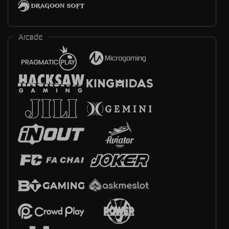
Arcade