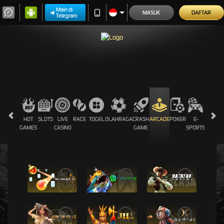
Main di
MASUK
DAFTAR
Telegram
HOT
SLOTS
LIVE
RACE
TOGEL
OLAHRAGA
CRASH
ARCADE
POKER
E-
SABUN
GAMES
CASINO
GAME
SPORTS
AYAM
i
i
i
i
i
i