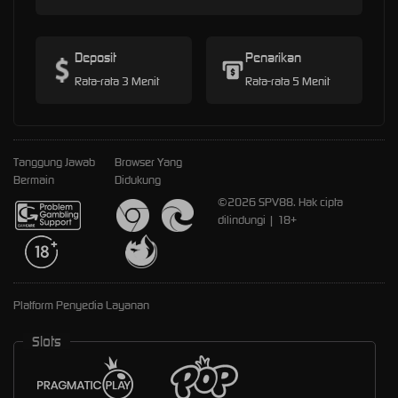
Deposit
Penarikan
Rata-rata 3 Menit
Rata-rata 5 Menit
Tanggung Jawab
Browser Yang
Bermain
Didukung
©2026 SPV88. Hak cipta
dilindungi | 18+
Platform Penyedia Layanan
Slots