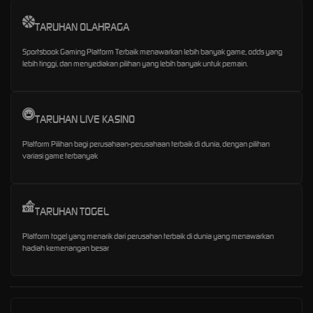
TARUHAN OLAHRAGA
Sportsbook Gaming Platform Terbaik menawarkan lebih banyak game, odds yang
lebih tinggi, dan menyediakan pilihan yang lebih banyak untuk pemain.
TARUHAN LIVE KASINO
Platform Pilihan bagi perusahaan-perusahaan terbaik di dunia, dengan pilihan
variasi game terbanyak
TARUHAN TOGEL
Platform togel yang menarik dari perusahan terbaik di dunia yang menawarkan
hadiah kemenangan besar