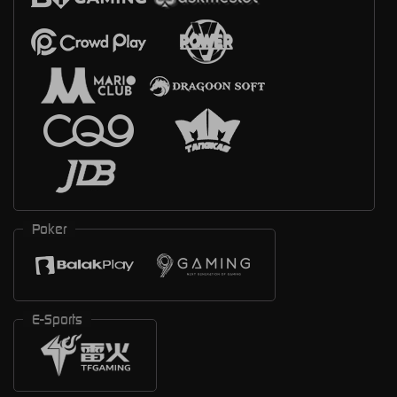
Poker
E-Sports