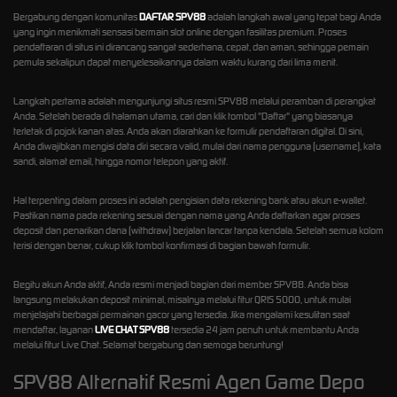
Bergabung dengan komunitas
DAFTAR SPV88
adalah langkah awal yang tepat bagi Anda
yang ingin menikmati sensasi bermain slot online dengan fasilitas premium. Proses
pendaftaran di situs ini dirancang sangat sederhana, cepat, dan aman, sehingga pemain
pemula sekalipun dapat menyelesaikannya dalam waktu kurang dari lima menit.
Langkah pertama adalah mengunjungi situs resmi SPV88 melalui peramban di perangkat
Anda. Setelah berada di halaman utama, cari dan klik tombol "Daftar" yang biasanya
terletak di pojok kanan atas. Anda akan diarahkan ke formulir pendaftaran digital. Di sini,
Anda diwajibkan mengisi data diri secara valid, mulai dari nama pengguna (username), kata
sandi, alamat email, hingga nomor telepon yang aktif.
Hal terpenting dalam proses ini adalah pengisian data rekening bank atau akun e-wallet.
Pastikan nama pada rekening sesuai dengan nama yang Anda daftarkan agar proses
deposit dan penarikan dana (withdraw) berjalan lancar tanpa kendala. Setelah semua kolom
terisi dengan benar, cukup klik tombol konfirmasi di bagian bawah formulir.
Begitu akun Anda aktif, Anda resmi menjadi bagian dari member SPV88. Anda bisa
langsung melakukan deposit minimal, misalnya melalui fitur QRIS 5000, untuk mulai
menjelajahi berbagai permainan gacor yang tersedia. Jika mengalami kesulitan saat
mendaftar, layanan
LIVE CHAT SPV88
tersedia 24 jam penuh untuk membantu Anda
melalui fitur Live Chat. Selamat bergabung dan semoga beruntung!
SPV88 Alternatif Resmi Agen Game Depo