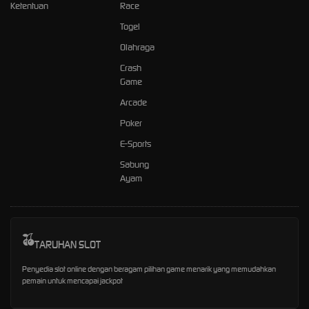
Ketentuan
Race
Togel
Olahraga
Crash
Game
Arcade
Poker
E-Sports
Sabung
Ayam
TARUHAN SLOT
Penyedia slot online dengan beragam pilihan game menarik yang memudahkan
pemain untuk mencapai jackpot