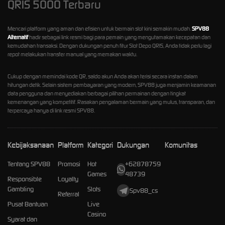
QRIS 5000 Terbaru
Mencari platform yang aman dan efisien untuk bermain slot kini semakin mudah.
SPV88
Alternatif
hadir sebagai link resmi bagi para pemain yang mengutamakan kecepatan dan
kemudahan transaksi. Dengan dukungan penuh fitur Slot Depo QRIS, Anda tidak perlu lagi
repot melakukan transfer manual yang memakan waktu.
Cukup dengan memindai kode QR, saldo akun Anda akan terisi secara instan dalam
hitungan detik. Selain sistem pembayaran yang modern, SPV88 juga menjamin keamanan
data pengguna dan menyediakan berbagai pilihan permainan dengan tingkat
kemenangan yang kompetitif. Rasakan pengalaman bermain yang mulus, transparan, dan
terpercaya hanya di link resmi SPV88.
Kebijaksanaan
Platform
Kategori
Dukungan
Komunitas
Tentang SPV88
Promosi
Hot
+62878759
Games
48739
Responsible
Loyalty
Gambling
Slots
Spv88_cs
Referral
Pusat Bantuan
Live
Casino
Syarat dan